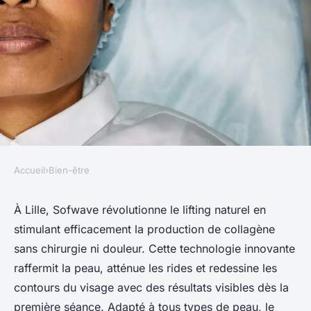
Accueil
›
Bien-être
BIEN-ÊTRE
Sofwave à lille : le lifting
À Lille, Sofwave révolutionne le lifting naturel en
stimulant efficacement la production de collagène
naturel pour un visage
sans chirurgie ni douleur. Cette technologie innovante
revitalisé
raffermit la peau, atténue les rides et redessine les
contours du visage avec des résultats visibles dès la
Soan
•
24 septembre 2025
•
4 min de lecture
première séance. Adapté à tous types de peau, le