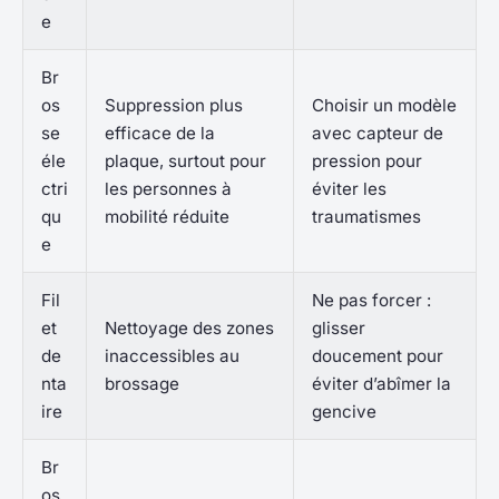
e
Br
os
Suppression plus
Choisir un modèle
se
efficace de la
avec capteur de
éle
plaque, surtout pour
pression pour
ctri
les personnes à
éviter les
qu
mobilité réduite
traumatismes
e
Fil
Ne pas forcer :
et
Nettoyage des zones
glisser
de
inaccessibles au
doucement pour
nta
brossage
éviter d’abîmer la
ire
gencive
Br
os