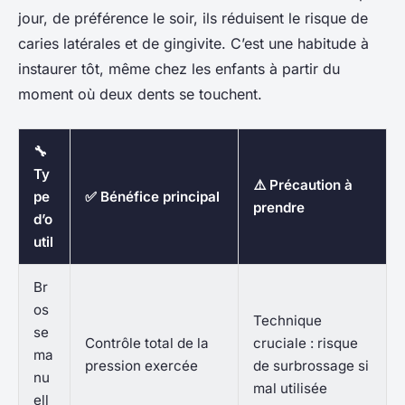
jour, de préférence le soir, ils réduisent le risque de
caries latérales et de gingivite. C’est une habitude à
instaurer tôt, même chez les enfants à partir du
moment où deux dents se touchent.
🔧
Ty
⚠️ Précaution à
pe
✅ Bénéfice principal
prendre
d’o
util
Br
os
Technique
se
Contrôle total de la
cruciale : risque
ma
pression exercée
de surbrossage si
nu
mal utilisée
ell