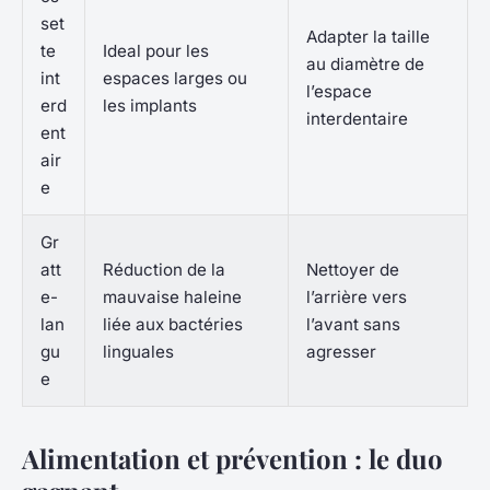
set
Adapter la taille
te
Ideal pour les
au diamètre de
int
espaces larges ou
l’espace
erd
les implants
interdentaire
ent
air
e
Gr
att
Réduction de la
Nettoyer de
e-
mauvaise haleine
l’arrière vers
lan
liée aux bactéries
l’avant sans
gu
linguales
agresser
e
Alimentation et prévention : le duo