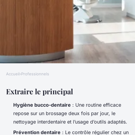
Accueil
›
Professionnels
PROFESSIONNELS
Extraire le principal
Top recommandations d'un
expert de Granby pour une
Hygiène bucco-dentaire
: Une routine efficace
hygiène dentaire réussie
repose sur un brossage deux fois par jour, le
nettoyage interdentaire et l’usage d’outils adaptés.
Silvère
•
06/04/2026 17:17
•
9 min de lecture
Prévention dentaire
: Le contrôle régulier chez un