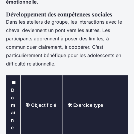
émotionnelle
.
Développement des compétences sociales
Dans les ateliers de groupe, les interactions avec le
cheval deviennent un pont vers les autres. Les
participants apprennent à poser des limites, à
communiquer clairement, à coopérer. C’est
particulièrement bénéfique pour les adolescents en
difficulté relationnelle.
🟩
D
o
m
🎯 Objectif clé
🛠️ Exercice type
ai
n
e