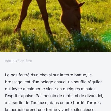
Accueil
›
Bien-être
BIEN-ÊTRE
Découvrez l'équithérapie à
Le pas feutré d’un cheval sur la terre battue, le
brossage lent d’un pelage chaud, un souffle régulier
Toulouse : bénéfices et publics
qui invite à calquer le sien : en quelques minutes,
visés
l’esprit s’apaise. Pas besoin de mots, ni de divan. Ici,
à la sortie de Toulouse, dans un pré bordé d’arbres,
Florinda
•
26/05/2026 12:39
•
9 min de lecture
la thérapie prend une forme vivante, silencieuse,