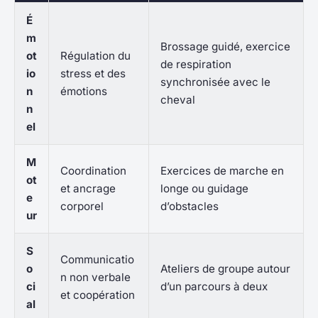
É
m
Brossage guidé, exercice
ot
Régulation du
de respiration
io
stress et des
synchronisée avec le
n
émotions
cheval
n
el
M
Coordination
Exercices de marche en
ot
et ancrage
longe ou guidage
e
corporel
d’obstacles
ur
S
Communicatio
o
Ateliers de groupe autour
n non verbale
ci
d’un parcours à deux
et coopération
al