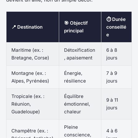
⏱️ Durée
🎯 Objectif
📍 Destination
conseillé
principal
e
Maritime (ex. :
Détoxification
6 à 8
Bretagne, Corse)
, apaisement
jours
Montagne (ex. :
Énergie,
7 à 9
Alpes, Pyrénées)
résilience
jours
Tropicale (ex. :
Équilibre
9 à 11
Réunion,
émotionnel,
jours
Guadeloupe)
chaleur
Pleine
Champêtre (ex. :
4 à 6
conscience,