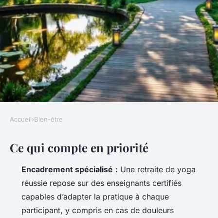
Accueil
›
Bien-être
BIEN-ÊTRE
Ce qui compte en priorité
Top conseils pour sélectionner
la retraite yoga bien-être
Encadrement spécialisé
: Une retraite de yoga
idéale
réussie repose sur des enseignants certifiés
capables d’adapter la pratique à chaque
Florinda
•
07/07/2026 10:25
•
9 min de lecture
participant, y compris en cas de douleurs